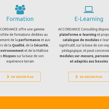
Formation
E-Learning
CORDANCE offre une gamme
ACCORDANCE Consulting dispos
rsifiée de formations dédiées au
plateforme e-learning
et prop
ement de la
performance
et aux
catalogue de modules
e-lear
rs de la
Qualité
, de la
Sécurité
,
significatif, sur la base de son ex
Environnement
et de la Maîtrise
pédagogique, et peut concevoi
es
Risques
sur la base de son
modules sur-mesure, personn
expérience terrain
et adaptés aux besoins
EN SAVOIR PLUS
EN SAVOIR PLUS