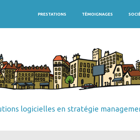
PRESTATIONS
TÉMOIGNAGES
SOCI
utions logicielles en stratégie manageme