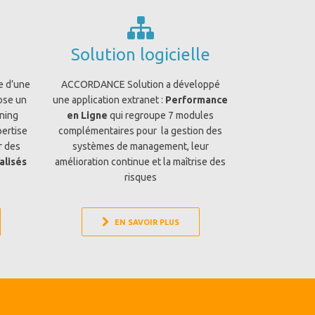
Solution logicielle
e d’une
ACCORDANCE Solution a développé
ose un
une application extranet :
Performance
ning
en Ligne
qui regroupe 7 modules
pertise
complémentaires pour la gestion des
r des
systèmes de management, leur
alisés
amélioration continue et la maîtrise des
risques
EN SAVOIR PLUS