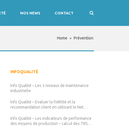
ÉTÉ
NOS NEWS
CONTACT
Home
Prévention
»
INFOQUALITÉ
Info Qualité – Les 5 niveaux de maintenance
industrielle
Info Qualité – Evaluer la fidélité et la
recommandation client en utilisant le Net
Promoter Score (NPS)
Info Qualité – Les indicateurs de performance
des moyens de production – calcul des TRS
TRG TRE