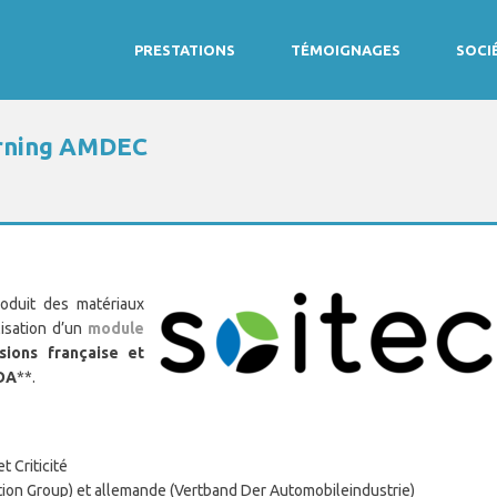
PRESTATIONS
TÉMOIGNAGES
SOCI
arning AMDEC
roduit des matériaux
isation d’un
module
sions française et
VDA
**.
 Criticité
tion Group) et allemande (Vertband Der Automobileindustrie)