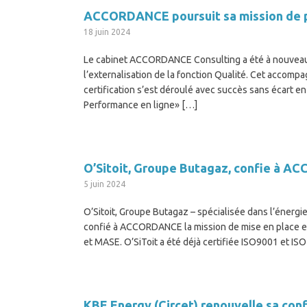
ACCORDANCE poursuit sa mission de p
18 juin 2024
Le cabinet ACCORDANCE Consulting a été à nouveau 
l’externalisation de la fonction Qualité. Cet accompa
certification s’est déroulé avec succès sans écart en 
Performance en ligne» […]
O’Sitoit, Groupe Butagaz, confie à A
5 juin 2024
O’Sitoit, Groupe Butagaz – spécialisée dans l’énerg
confié à ACCORDANCE la mission de mise en place et
et MASE. O’SiToit a été déjà certifiée ISO9001 et IS
KBE Energy (Circet) renouvelle sa co