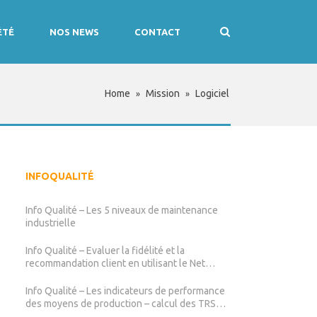
ÉTÉ
NOS NEWS
CONTACT
Home
Mission
Logiciel
»
»
INFOQUALITÉ
Info Qualité – Les 5 niveaux de maintenance
industrielle
Info Qualité – Evaluer la fidélité et la
recommandation client en utilisant le Net
Promoter Score (NPS)
Info Qualité – Les indicateurs de performance
des moyens de production – calcul des TRS
TRG TRE