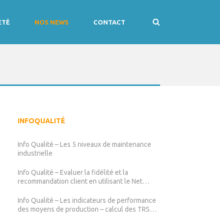
ÉTÉ
NOS NEWS
CONTACT
INFOQUALITÉ
Info Qualité – Les 5 niveaux de maintenance
industrielle
Info Qualité – Evaluer la fidélité et la
recommandation client en utilisant le Net
Promoter Score (NPS)
Info Qualité – Les indicateurs de performance
des moyens de production – calcul des TRS
TRG TRE